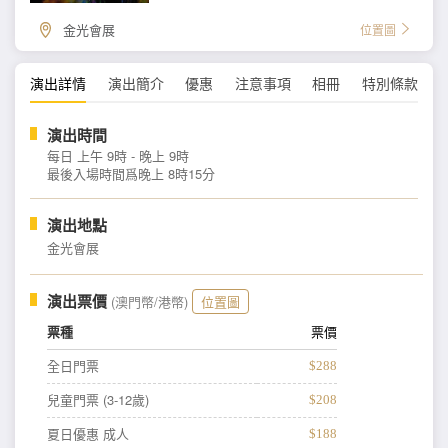
金光會展
位置圖
演出詳情
演出簡介
優惠
注意事項
相冊
特別條款
演出時間
每日 上午 9時 - 晚上 9時
最後入場時間爲晚上 8時15分
演出地點
金光會展
演出票價
(澳門幣/港幣)
位置圖
票種
票價
全日門票
$288
兒童門票 (3-12歲)
$208
夏日優惠 成人
$188