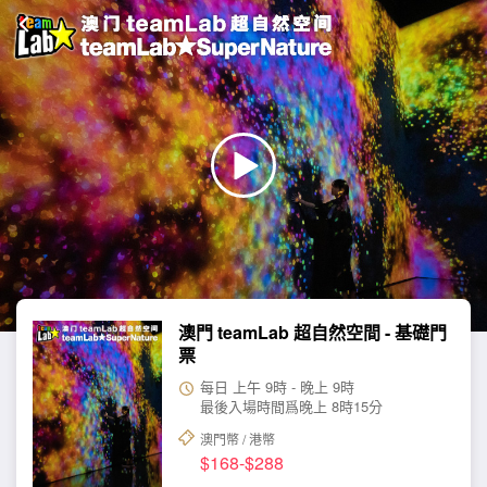
澳門 teamLab 超自然空間 - 基礎門
票
每日 上午 9時 - 晚上 9時
最後入場時間爲晚上 8時15分
澳門幣 / 港幣
$168-$288